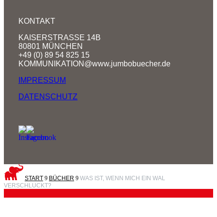
KONTAKT
KAISERSTRASSE 14B
80801 MÜNCHEN
+49 (0) 89 54 825 15
KOMMUNIKATION@www.jumbobuecher.de
IMPRESSUM
DATENSCHUTZ
START
9
BÜCHER
9
WAS IST, WENN MICH EIN WAL
VERSCHLUCKT?