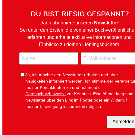
DU BIST RIESIG GESPANNT?
Dann abonniere unseren
Newsletter!
Sei unter den Ersten, die von einer Buchveröffentlich
erfahren und erhalte exklusive Informationen und
Einblicke zu deinen Lieblingsbüchern!
N
E
a
-
m
M
e
a
i
Ja, ich möchte den Newsletter erhalten und über
l
Neuigkeiten informiert werden.
Ich stimme der Verarbeitu
meiner Kontaktdaten zu und nehme die
Datenschutzhinweise
zur Kenntnis. Eine Abmeldung vom
Newsletter über den Link im Footer oder ein
Widerruf
meiner Einwilligung ist jederzeit möglich.
Anmelden