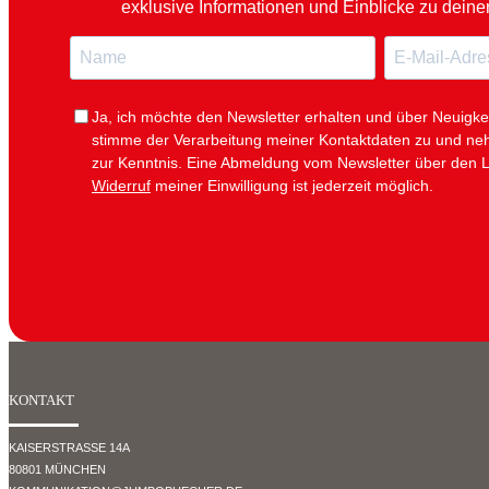
exklusive Informationen und Einblicke zu deine
N
E
a
-
m
M
e
a
i
Ja, ich möchte den Newsletter erhalten und über Neuigke
l
stimme der Verarbeitung meiner Kontaktdaten zu und n
zur Kenntnis. Eine Abmeldung vom Newsletter über den L
Widerruf
meiner Einwilligung ist jederzeit möglich.
KONTAKT
KAISERSTRASSE 14A
80801 MÜNCHEN