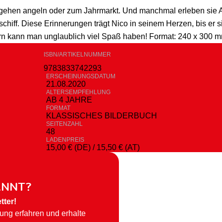
gehen angeln oder zum Jahrmarkt. Und manchmal erleben sie Ab
hiff. Diese Erinnerungen trägt Nico in seinem Herzen, bis er s
 kann man unglaublich viel Spaß haben! Format: 240 x 300 mm ·
ISBN/ARTIKELNUMMER
9783833742293
ERSCHEINUNGSDATUM
21.08.2020
ALTERSEMPFEHLUNG
AB 4 JAHRE
FORMAT
KLASSISCHES BILDERBUCH
SEITENZAHL
48
LADENPREIS
15,00 € (DE) / 15,50 € (AT)
ANNT?
tter!
hung erfahren und erhalte