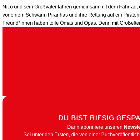
Nico und sein Großvater fahren gemeinsam mit dem Fahrrad, 
vor einem Schwarm Piranhas und ihre Rettung auf ein Piratensc
Freund*innen haben tolle Omas und Opas. Denn mit Großeltern
DU BIST RIESIG GESP
Dann abonniere unseren
Newsle
Sei unter den Ersten, die von einer Buchveröffentlic