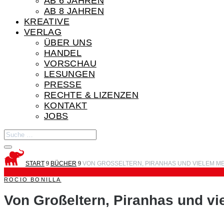
AB 6 JAHREN
AB 8 JAHREN
KREATIVE
VERLAG
ÜBER UNS
HANDEL
VORSCHAU
LESUNGEN
PRESSE
RECHTE & LIZENZEN
KONTAKT
JOBS
START
9
BÜCHER
9
VON GROSSELTERN, PIRANHAS UND VIELEM ME
ROCIO BONILLA
Von Großeltern, Piranhas und v