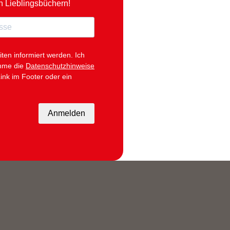
n Lieblingsbüchern!
iten informiert werden.
Ich
ehme die
Datenschutzhinweise
ink im Footer oder ein
Anmelden