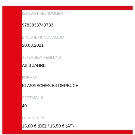
80801
MÜNCHEN
+49
ISBN/ARTIKELNUMMER
(0)
9783833743733
89
54
825
ERSCHEINUNGSDATUM
15
20.08.2021
KOMMUNIKATION@www.jumbobuecher.de
ALTERSEMPFEHLUNG
IMPRESSUM
AB 3 JAHRE
DATENSCHUTZ
FORMAT
KLASSISCHES BILDERBUCH
SEITENZAHL
40
LADENPREIS
16,00 € (DE) / 16,50 € (AT)