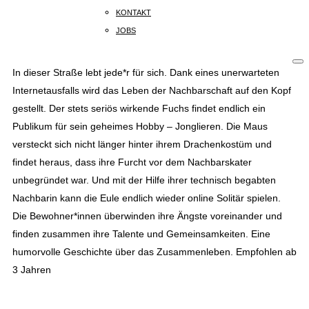
KONTAKT
Wie ich meine Nachbarn kennenlernte
JOBS
START
In dieser Straße lebt jede*r für sich. Dank eines unerwarteten
Internetausfalls wird das Leben der Nachbarschaft auf den Kopf
BÜCHER
gestellt. Der stets seriös wirkende Fuchs findet endlich ein
Publikum für sein geheimes Hobby – Jonglieren. Die Maus
KREATIVE
versteckt sich nicht länger hinter ihrem Drachenkostüm und
findet heraus, dass ihre Furcht vor dem Nachbarskater
unbegründet war. Und mit der Hilfe ihrer technisch begabten
VERLAG
Nachbarin kann die Eule endlich wieder online Solitär spielen.
Die Bewohner*innen überwinden ihre Ängste voreinander und
finden zusammen ihre Talente und Gemeinsamkeiten. Eine
humorvolle Geschichte über das Zusammenleben. Empfohlen ab
KONTAKT
3 Jahren
KAISERSTRASSE
14B