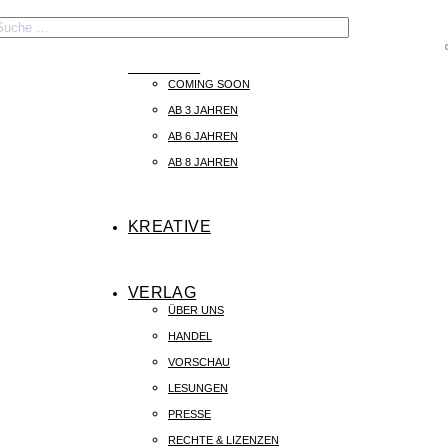

BÜCHER
COMING SOON
START
9
BÜCHER
9
DAS GLÜCK WOHNT GEGENÜBER
AB 3 JAHREN
AB 6 JAHREN
AB 8 JAHREN
KREATIVE
VERLAG
ÜBER UNS
HANDEL
ROCIO BONILLA
VORSCHAU
Das Glück wohnt gegenüber
LESUNGEN
PRESSE
RECHTE & LIZENZEN