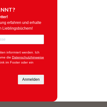
ANNT?
tter!
hung erfahren und erhalte
n Lieblingsbüchern!
iten informiert werden.
Ich
ehme die
Datenschutzhinweise
ink im Footer oder ein
Anmelden