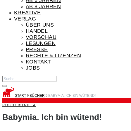
AB 6 JAHREN
AB 8 JAHREN
KREATIVE
VERLAG
ÜBER UNS
HANDEL
VORSCHAU
LESUNGEN
PRESSE
RECHTE & LIZENZEN
KONTAKT
JOBS
START
9
BÜCHER
9
BABYMIA. ICH BIN WÜTEND!
ROCIO BONILLA
Babymia. Ich bin wütend!