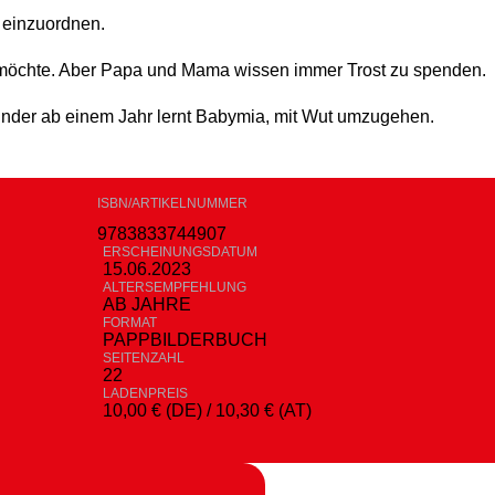
n einzuordnen.
s möchte. Aber Papa und Mama wissen immer Trost zu spenden.
 Kinder ab einem Jahr lernt Babymia, mit Wut umzugehen.
ISBN/ARTIKELNUMMER
9783833744907
ERSCHEINUNGSDATUM
15.06.2023
ALTERSEMPFEHLUNG
AB JAHRE
FORMAT
PAPPBILDERBUCH
SEITENZAHL
22
LADENPREIS
10,00 € (DE) / 10,30 € (AT)