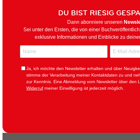
DU BIST RIESIG GESP
Dann abonniere unseren
Newsle
Sei unter den Ersten, die von einer Buchveröffentlic
exklusive Informationen und Einblicke zu deine
N
E
a
-
m
M
e
a
i
Ja, ich möchte den Newsletter erhalten und über Neuigke
l
stimme der Verarbeitung meiner Kontaktdaten zu und n
zur Kenntnis. Eine Abmeldung vom Newsletter über den L
Widerruf
meiner Einwilligung ist jederzeit möglich.