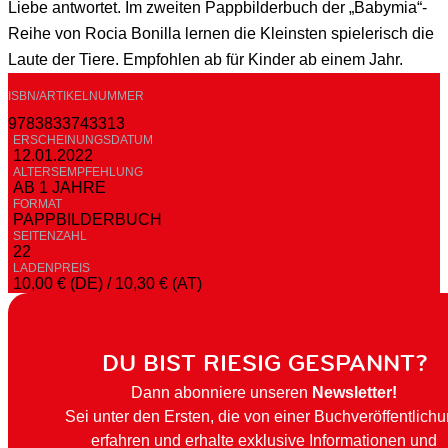
Liebe antwortet. Im zweiten Pappbilderbuch der „Babymia“-
Reihe von Rocia Bonilla lernen die Kleinsten spielerisch die
Laute der Tiere. Empfohlen ab für Kinder ab einem Jahr.
ISBN/ARTIKELNUMMER
9783833743313
ERSCHEINUNGSDATUM
12.01.2022
ALTERSEMPFEHLUNG
AB 1 JAHRE
FORMAT
PAPPBILDERBUCH
SEITENZAHL
22
LADENPREIS
10,00 € (DE) / 10,30 € (AT)
DU BIST RIESIG GESPANNT?
Dann abonniere unseren
Newsletter!
Sei unter den Ersten, die von einer Buchveröffentlich
erfahren und erhalte exklusive Informationen und