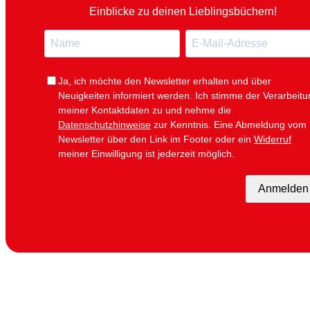
Einblicke zu deinen Lieblingsbüchern!
N
E
a
-
m
M
e
a
i
Ja, ich möchte den Newsletter erhalten und über
l
Neuigkeiten informiert werden.
Ich stimme der Verarbeitu
meiner Kontaktdaten zu und nehme die
Datenschutzhinweise
zur Kenntnis. Eine Abmeldung vom
Newsletter über den Link im Footer oder ein
Widerruf
meiner Einwilligung ist jederzeit möglich.
Anmelden