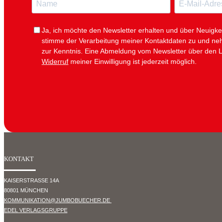
m
M
e
a
i
Ja, ich möchte den Newsletter erhalten und über Neuigke
l
stimme der Verarbeitung meiner Kontaktdaten zu und n
zur Kenntnis. Eine Abmeldung vom Newsletter über den L
Widerruf
meiner Einwilligung ist jederzeit möglich.
KONTAKT
KAISERSTRASSE 14A
80801 MÜNCHEN
KOMMUNIKATION@JUMBOBUECHER.DE
EDEL VERLAGSGRUPPE