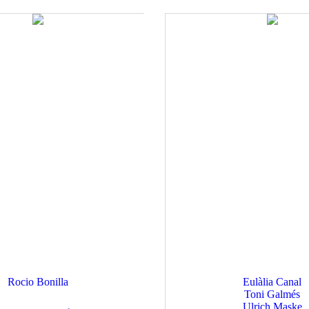
Rocio Bonilla
Eulàlia Canal
Toni Galmés
Ulrich Maske