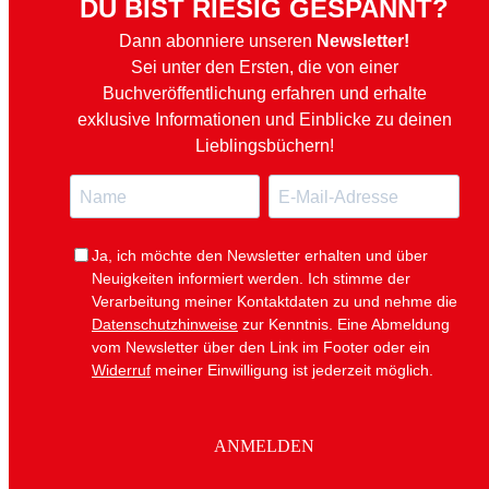
DU BIST RIESIG GESPANNT?
14B
KONTAKT
Dann abonniere unseren
Newsletter!
80801
JOBS
MÜNCHEN
Sei unter den Ersten, die von einer
+49
Buchveröffentlichung erfahren und erhalte
(0)
exklusive Informationen und Einblicke zu deinen
89
Lieblingsbüchern!
54
N
E
825
15
a
-
KOMMUNIKATION@www.jumbobuecher.de
m
M
IMPRESSUM
Ja, ich möchte den Newsletter erhalten und über
e
a
Neuigkeiten informiert werden.
Ich stimme der
DATENSCHUTZ
i
Verarbeitung meiner Kontaktdaten zu und nehme die
l
Datenschutzhinweise
zur Kenntnis. Eine Abmeldung
vom Newsletter über den Link im Footer oder ein
Widerruf
meiner Einwilligung ist jederzeit möglich.
ANMELDEN