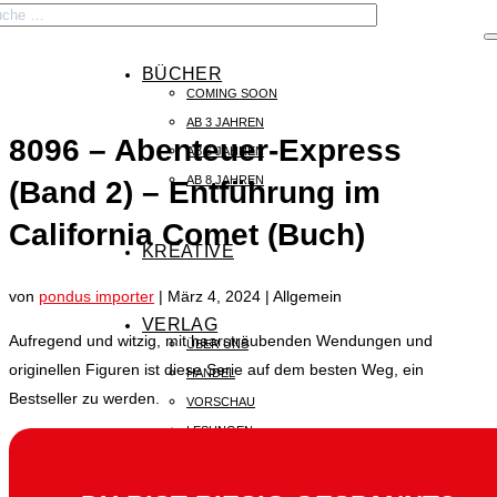

BÜCHER
COMING SOON
START
AB 3 JAHREN
8096 – Abenteuer-Express
AB 6 JAHREN
AB 8 JAHREN
(Band 2) – Entführung im
BÜCHER
California Comet (Buch)
KREATIVE
KREATIVE
von
pondus importer
|
März 4, 2024
| Allgemein
VERLAG
VERLAG
Aufregend und witzig, mit haarsträubenden Wendungen und
ÜBER UNS
originellen Figuren ist diese Serie auf dem besten Weg, ein
HANDEL
Bestseller zu werden.
VORSCHAU
LESUNGEN
KONTAKT
PRESSE
RECHTE & LIZENZEN
KAISERSTRASSE