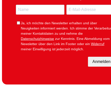
N
E
a
-
m
M
e
a
i
Ja, ich möchte den Newsletter erhalten und über
l
Neuigkeiten informiert werden.
Ich stimme der Verarbeitu
meiner Kontaktdaten zu und nehme die
Datenschutzhinweise
zur Kenntnis. Eine Abmeldung vom
Newsletter über den Link im Footer oder ein
Widerruf
meiner Einwilligung ist jederzeit möglich.
Anmelden