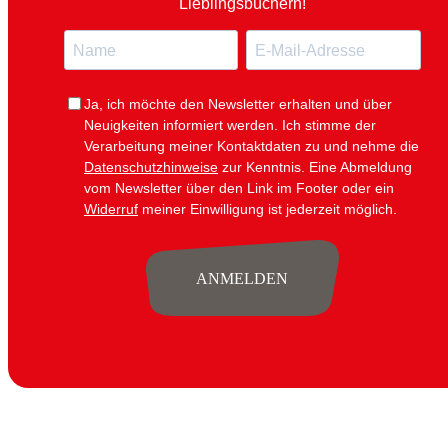
Lieblingsbüchern!
14B
KONTAKT
N
E
80801
JOBS
a
-
MÜNCHEN
+49
m
M
(0)
Ja, ich möchte den Newsletter erhalten und über
e
a
89
Neuigkeiten informiert werden.
Ich stimme der
i
54
Verarbeitung meiner Kontaktdaten zu und nehme die
l
825
Datenschutzhinweise
zur Kenntnis. Eine Abmeldung
15
vom Newsletter über den Link im Footer oder ein
KOMMUNIKATION@www.jumbobuecher.de
Widerruf
meiner Einwilligung ist jederzeit möglich.
IMPRESSUM
DATENSCHUTZ
ANMELDEN