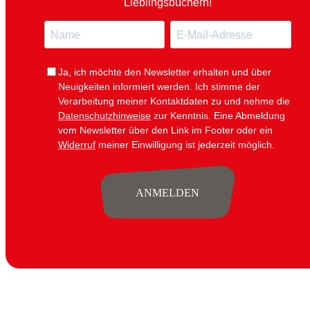
Lieblingsbüchern!
KONTAKT
N
E
JOBS
a
-
START
m
M
Ja, ich möchte den Newsletter erhalten und über
e
a
Neuigkeiten informiert werden.
Ich stimme der
i
BÜCHER
Verarbeitung meiner Kontaktdaten zu und nehme die
l
Datenschutzhinweise
zur Kenntnis. Eine Abmeldung
vom Newsletter über den Link im Footer oder ein
KREATIVE
Widerruf
meiner Einwilligung ist jederzeit möglich.
VERLAG
ANMELDEN
KONTAKT
KAISERSTRASSE
14B