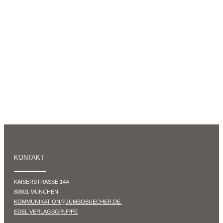
80801
MÜNCHEN
+49
(0)
89
54
825
15
KOMMUNIKATION@www.jumbobuecher.de
IMPRESSUM
DATENSCHUTZ
KONTAKT
KAISERSTRASSE 14A
80801 MÜNCHEN
KOMMUNIKATION@JUMBOBUECHER.DE
EDEL VERLAGSGRUPPE