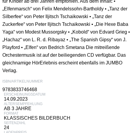
für Kinder ab drei Jahren empfohlen. Aus dem Inhalt: •
„Elfenmarsch“ von Felix Mendelssohn-Bartholdy • „Tanz der
Silberfee“ von Peter Iljitsch Tschaikowski • „Tanz der
Zuckerfee“ von Peter Iljitsch Tschaikowski • „Die Hexe Baba
Yaga“ von Modest Mussorgsky • „Kobold“ von Edvard Grieg •
„Hachaz“ von L. R. d. Ribayaz • „The Spanish Gipsy“ von J.
Playford • „Elfen“ von Bedrich Smetana Die mitreißende
Orchestermusik ist auf der beiliegenden CD verfügbar. Das
gleichnamige HörErlebnis erscheint ebenfalls im JUMBO
Verlag.
ISBN/ARTIKELNUMMER
9783833746468
ERSCHEINUNGSDATUM
14.09.2023
ALTERSEMPFEHLUNG
AB 3 JAHRE
FORMAT
KLASSISCHES BILDERBUCH
SEITENZAHL
24
LADENPREIS