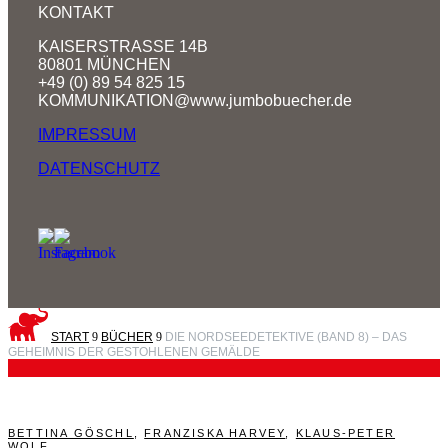
KONTAKT
KAISERSTRASSE 14B
80801 MÜNCHEN
+49 (0) 89 54 825 15
KOMMUNIKATION@www.jumbobuecher.de
IMPRESSUM
DATENSCHUTZ
START
9
BÜCHER
9
DIE NORDSEEDETEKTIVE (BAND 8) – DAS
GEHEIMNIS DER GESTOHLENEN GEMÄLDE
BETTINA GÖSCHL
,
FRANZISKA HARVEY
,
KLAUS-PETER
WOLF