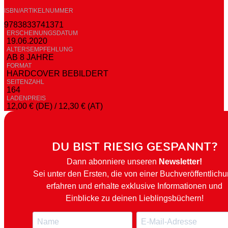
ISBN/ARTIKELNUMMER
9783833741371
ERSCHEINUNGSDATUM
19.06.2020
ALTERSEMPFEHLUNG
AB 8 JAHRE
FORMAT
HARDCOVER BEBILDERT
SEITENZAHL
164
LADENPREIS
12,00 € (DE) / 12,30 € (AT)
DU BIST RIESIG GESPANNT?
Dann abonniere unseren
Newsletter!
Sei unter den Ersten, die von einer Buchveröffentlich
erfahren und erhalte exklusive Informationen und
Einblicke zu deinen Lieblingsbüchern!
N
E
a
-
m
M