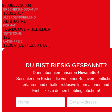
9783833736834
ERSCHEINUNGSDATUM
10.02.2017
ALTERSEMPFEHLUNG
AB 8 JAHRE
FORMAT
HARDCOVER BEBILDERT
SEITENZAHL
176
LADENPREIS
12,00 € (DE) / 12,30 € (AT)
DU BIST RIESIG GESPANNT?
Dann abonniere unseren
Newsletter!
Sei unter den Ersten, die von einer Buchveröffentlich
erfahren und erhalte exklusive Informationen und
Einblicke zu deinen Lieblingsbüchern!
N
E
a
-
m
M
e
a