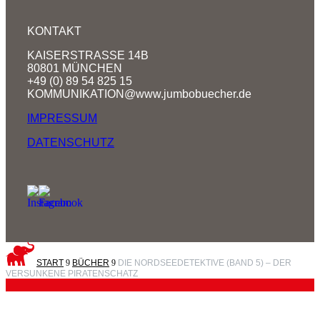
KONTAKT
KAISERSTRASSE 14B
80801 MÜNCHEN
+49 (0) 89 54 825 15
KOMMUNIKATION@www.jumbobuecher.de
IMPRESSUM
DATENSCHUTZ
START
9
BÜCHER
9
DIE NORDSEEDETEKTIVE (BAND 5) – DER
VERSUNKENE PIRATENSCHATZ