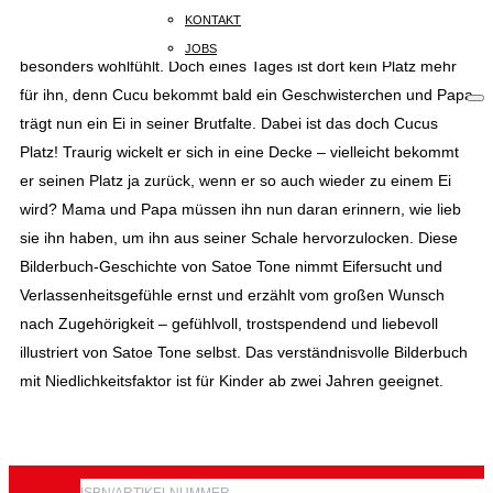
14B
KONTAKT
Cucu ist ein kleiner Pinguin, der sich unter Papas Bauch
80801
JOBS
MÜNCHEN
besonders wohlfühlt. Doch eines Tages ist dort kein Platz mehr
+49
für ihn, denn Cucu bekommt bald ein Geschwisterchen und Papa
(0)
trägt nun ein Ei in seiner Brutfalte. Dabei ist das doch Cucus
89
Platz! Traurig wickelt er sich in eine Decke – vielleicht bekommt
54
825
er seinen Platz ja zurück, wenn er so auch wieder zu einem Ei
15
wird? Mama und Papa müssen ihn nun daran erinnern, wie lieb
KOMMUNIKATION@www.jumbobuecher.de
sie ihn haben, um ihn aus seiner Schale hervorzulocken. Diese
IMPRESSUM
Bilderbuch-Geschichte von Satoe Tone nimmt Eifersucht und
DATENSCHUTZ
Verlassenheitsgefühle ernst und erzählt vom großen Wunsch
nach Zugehörigkeit – gefühlvoll, trostspendend und liebevoll
illustriert von Satoe Tone selbst. Das verständnisvolle Bilderbuch
mit Niedlichkeitsfaktor ist für Kinder ab zwei Jahren geeignet.
ISBN/ARTIKELNUMMER