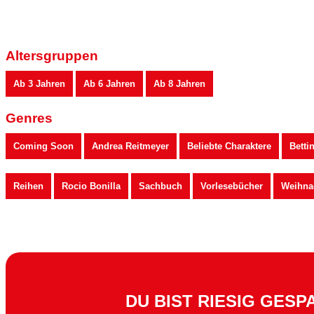
Altersgruppen
Ab 3 Jahren
Ab 6 Jahren
Ab 8 Jahren
Genres
Coming Soon
Andrea Reitmeyer
Beliebte Charaktere
Betti
Reihen
Rocio Bonilla
Sachbuch
Vorlesebücher
Weihna
DU BIST RIESIG GESP