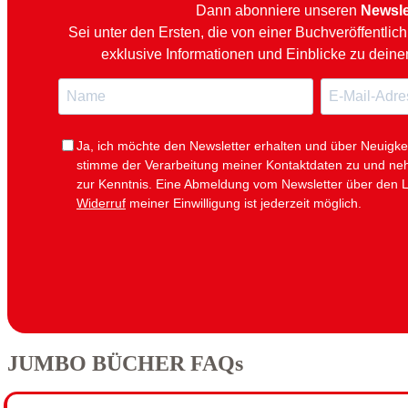
Dann abonniere unseren
Newsle
Sei unter den Ersten, die von einer Buchveröffentlic
exklusive Informationen und Einblicke zu deine
N
E
a
-
m
M
e
a
i
Ja, ich möchte den Newsletter erhalten und über Neuigke
l
stimme der Verarbeitung meiner Kontaktdaten zu und n
zur Kenntnis. Eine Abmeldung vom Newsletter über den L
Widerruf
meiner Einwilligung ist jederzeit möglich.
JUMBO BÜCHER FAQs