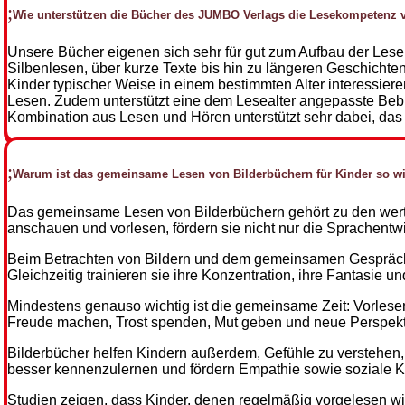
Wie unterstützen die Bücher des JUMBO Verlags die Lesekompetenz 
Unsere Bücher eigenen sich sehr für gut zum Aufbau der Lesek
Silbenlesen, über kurze Texte bis hin zu längeren Geschichten
Kinder typischer Weise in einem bestimmten Alter interessiere
Lesen. Zudem unterstützt eine dem Lesealter angepasste Beb
Kombination aus Lesen und Hören unterstützt sehr dabei, das 
Warum ist das gemeinsame Lesen von Bilderbüchern für Kinder so wi
Das gemeinsame Lesen von Bilderbüchern gehört zu den wertv
anschauen und vorlesen, fördern sie nicht nur die Sprachentw
Beim Betrachten von Bildern und dem gemeinsamen Gespräch ü
Gleichzeitig trainieren sie ihre Konzentration, ihre Fantasie
Mindestens genauso wichtig ist die gemeinsame Zeit: Vorlese
Freude machen, Trost spenden, Mut geben und neue Perspekt
Bilderbücher helfen Kindern außerdem, Gefühle zu verstehen, F
besser kennenzulernen und fördern Empathie sowie soziale 
Studien zeigen, dass Kinder, denen regelmäßig vorgelesen wir