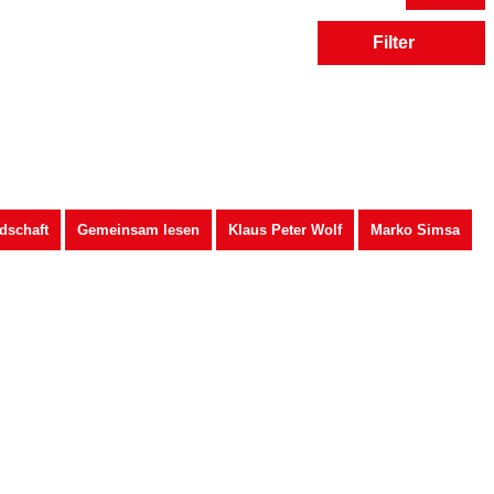
Filter
dschaft
Gemeinsam lesen
Klaus Peter Wolf
Marko Simsa