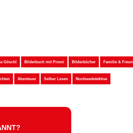
na Göschl
Bilderbuch mit Promi
Bilderbücher
Familie & Freun
chten
Abenteuer
Selber Lesen
Nordseedetektive
ANNT?