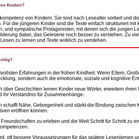
von Kindern?
ompetenz von Kindern. Sie sind nach Lesealter sortiert und di
. Für die jüngeren Kinder sind die Texte einfach strukturiert m
n, und sympatische Protagonisten, mit denen sich die jungen Le
ilderung dabei, das Gelesene noch besser zu verstehen. Zu vi
Lesen zu lernen und Texte wirklich zu verstehen.
chtig?
ollsten Erfahrungen in der frühen Kindheit. Wenn Eltern, Gro
icklung, sondern auch die emotionale, soziale und kognitive En
ber Geschichten lernen Kinder neue Wörter, erweitern ihren W
 und ihr Verständnis für Zusammenhänge.
n schafft Nähe, Geborgenheit und stärkt die Bindung zwischen
iven eröffnen können.
reundschaften zu erleben und die Welt Schritt für Schritt zu en
Kompetenzen.
d, oft bessere Voraussetzungen für das spätere Lesenlernen un