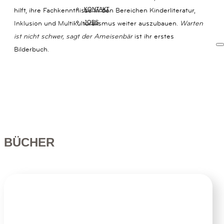
hilft, ihre Fachkenntnisse in den Bereichen Kinderliteratur,
14B
KONTAKT
80801
Inklusion und Multikulturalismus weiter auszubauen.
Warten
JOBS
MÜNCHEN
ist nicht schwer, sagt der Ameisenbär
ist ihr erstes
+49
Bilderbuch.
(0)
89
54
825
15
KOMMUNIKATION@www.jumbobuecher.de
IMPRESSUM
DATENSCHUTZ
BÜCHER