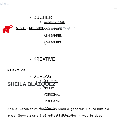

BÜCHER
COMING SOON
START
9
KREATIVE
9
SHEILA BLÁZQUEZ
START
AB 3 JAHREN
AB 6 JAHREN
AB 8 JAHREN
©privat
BÜCHER
KREATIVE
KREATIVE
KREATIVE
VERLAG
VERLAG
ÜBER UNS
SHEILA BLÁZQUEZ
HANDEL
VORSCHAU
LESUNGEN
Sheila Blázquez wurde 1987 in Madrid geboren. Heute lebt sie
KONTAKT
PRESSE
in der Schweiz und arbeitet dort als Lehrerin, was ihr dabei
RECHTE & LIZENZEN
KAISERSTRASSE