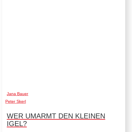
80801
MÜNCHEN
+49
(0)
89
54
825
15
KOMMUNIKATION@www.jumbobuecher.de
IMPRESSUM
DATENSCHUTZ
Jana Bauer
Peter Skerl
WER UMARMT DEN KLEINEN
IGEL?