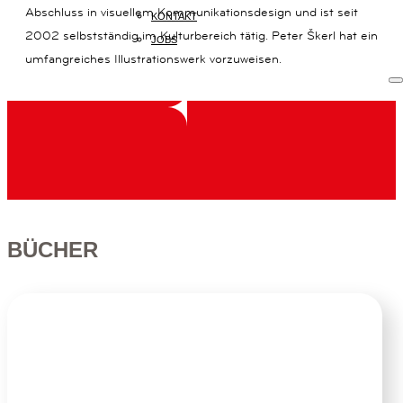
Abschluss in visuellem Kommunikationsdesign und ist seit
KONTAKT
2002 selbstständig im Kulturbereich tätig. Peter Škerl hat ein
JOBS
umfangreiches Illustrationswerk vorzuweisen.
START
BÜCHER
KREATIVE
BÜCHER
VERLAG
KONTAKT
KAISERSTRASSE
14B