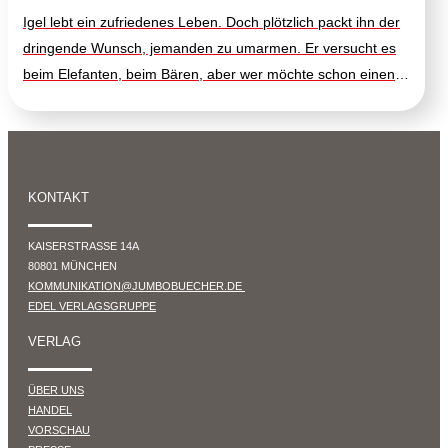
Igel lebt ein zufriedenes Leben. Doch plötzlich packt ihn der
dringende Wunsch, jemanden zu umarmen. Er versucht es
beim Elefanten, beim Bären, aber wer möchte schon einen
Igel umarmen? Niemand, alle haben Angst, dass es pikst.
Und das ist eine große Enttäuschung für Igel. Nur gut, dass
Pelle im Wald lebt! Listig wie ein Fuchs versucht er, das
Problem zu lösen. Eine fantasievolle Geschichte, die von
KONTAKT
Einfühlungsvermögen, Anteilnahme und Freundschaft erzählt
- nicht nur für kleine Wesen, die Unterstützung und
KAISERSTRASSE 14A
Zuwendung brauchen, auch wenn sie manchmal stachelig
80801 MÜNCHEN
sind. Einfühlsam erzählt von Jana Bauer, der Autorin von Die
KOMMUNIKATION@JUMBOBUECHER.DE
kleine Gruselfee und Monsterschreck. Mit zarten und
EDEL VERLAGSGRUPPE
zeitlosen Illustrationen von Peter Škerl.
VERLAG
ÜBER UNS
HANDEL
VORSCHAU