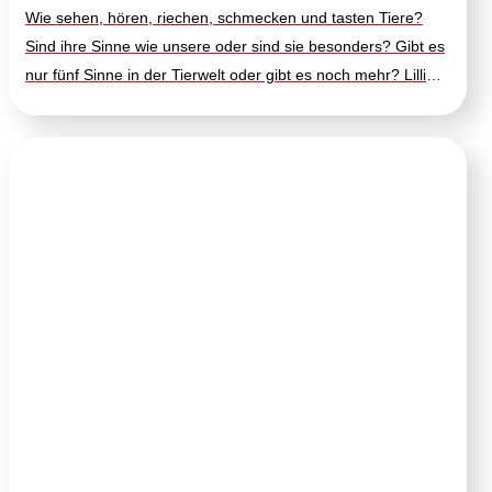
Wie sehen, hören, riechen, schmecken und tasten Tiere?
Sind ihre Sinne wie unsere oder sind sie besonders? Gibt es
nur fünf Sinne in der Tierwelt oder gibt es noch mehr? Lilli
und Bruno sind sehr neugierig und möchten alles über die
Sinne der Tiere lernen. Warum können Katzen im Dunkeln
sehen? Ist es wahr, dass Schlangen taub sind? Warum
können Wölfe so gut riechen? Schmecken Schmetterlinge mit
ihren Füßen? Wie genau setzen Enten ihren Tastsinn ein, um
Nahrung zu finden? Diesen und vielen weiteren Fragen
gehen Lilli und Bruno gemeinsam auf den Grund. Dabei
lernen sie über Tiere bei sich im Garten, aber auch über Tiere
im Wald oder unter Wasser. Zum Nachlesen bietet das Buch
Eltern einen Informationsteil mit interessanten Fakten.