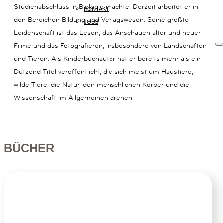
Studienabschluss in Biologie machte. Derzeit arbeitet er in
14B
KONTAKT
den Bereichen Bildung und Verlagswesen. Seine größte
80801
JOBS
MÜNCHEN
Leidenschaft ist das Lesen, das Anschauen alter und neuer
+49
Filme und das Fotografieren, insbesondere von Landschaften
(0)
und Tieren. Als Kinderbuchautor hat er bereits mehr als ein
89
54
Dutzend Titel veröffentlicht, die sich meist um Haustiere,
825
wilde Tiere, die Natur, den menschlichen Körper und die
15
Wissenschaft im Allgemeinen drehen.
KOMMUNIKATION@www.jumbobuecher.de
IMPRESSUM
DATENSCHUTZ
BÜCHER