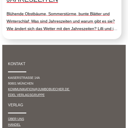
Blühende Obstbäume, Sommerstürme, bunte Blätter und
Winterschlaf: Was sind Jahreszeiten und warum gibt es sie?
Wie ändert sich das Wetter mit den Jahreszeiten? Lilli und ihr
Bruder Bruno sind sehr neugierig. Die beiden finden
Antworten auf Fragen, die sich viele Kinder stellen. Zum
Beispiel wie sich das Wetter ändert und wie sich Pflanzen,
Tiere und Menschen an diese Veränderungen anpassen.
KONTAKT
Zum Nachlesen bietet das Buch Eltern einen Infoteil mit
interessanten Fakten und Informationen.
KAISERSTRASSE 14A
80801 MÜNCHEN
KOMMUNIKATION@JUMBOBUECHER.DE
EDEL VERLAGSGRUPPE
VERLAG
ÜBER UNS
HANDEL