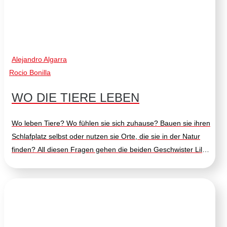
Alejandro Algarra
Rocio Bonilla
WO DIE TIERE LEBEN
Wo leben Tiere? Wo fühlen sie sich zuhause? Bauen sie ihren
Schlafplatz selbst oder nutzen sie Orte, die sie in der Natur
finden? All diesen Fragen gehen die beiden Geschwister Lilli
und Bruno auf den Grund, denn sie möchten erfahren, wo
und wie Tiere leben. Auf ihrer Entdeckungsreise erforschen
sie die verschiedensten Wohnräume der Tiere: Nester,
Höhlen, Netze, Bauten, Unterschlüpfe und viele mehr. Für
Kinder gibt es dabei viel zu erkunden und zu lernen. Zum