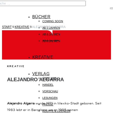

BÜCHER
COMING SOON
START
9
KREATIVE
9
ALEJANDRO ALGARRA
START
AB 3 JAHREN
AB 6 JAHREN
AB 8 JAHREN
©Alejandro Algarra
BÜCHER
KREATIVE
KREATIVE
KREATIVE
VERLAG
VERLAG
ÜBER UNS
ALEJANDRO ALGARRA
HANDEL
VORSCHAU
LESUNGEN
Alejandro Algarra
wurde 1971 in Mexiko-Stadt geboren. Seit
KONTAKT
PRESSE
1983 lebt er in Barcelona, wo er 1995 seinen
RECHTE & LIZENZEN
KAISERSTRASSE