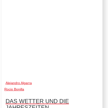
Nachlesen bietet das Buch Eltern einen Infoteil mit
interessanten Fakten und Informationen.
Alejandro Algarra
Rocio Bonilla
DAS WETTER UND DIE
JAHRESZEITEN